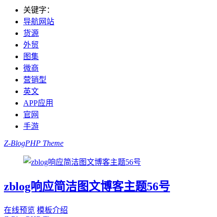
关键字：
导航网站
货源
外贸
图集
微商
营销型
英文
APP应用
官网
手游
Z-BlogPHP Theme
zblog响应简洁图文博客主题56号
在线预览
模板介绍